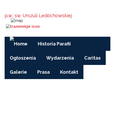
Parafia w
Kielanówce
p.w.: św. Urszuli Ledóchowskiej
Godziny Mszy św.:
pon-pt, czas zimowy: 17.00
pon-pt, czas letni (wakacje): 7.30
niedziele i święta: 8.15, 10.00, 15.30
Historia Parafii
Ogłoszenia
Wydarzenia
Caritas
Galerie
Prasa
Kontakt