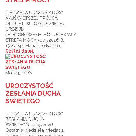
NIEDZIELA UROCZYSTOŚĆ
NAJŚWIĘTSZEJ TRÓJCY.
ODPUST KU CZCI ŚWIĘTEJ
URSZULI
LEDÓCHOWSKIEJBOGUCHWAŁA
STREFA MOCY 31.05.2026 8.
15 Za śp. Mariannę Kania i…
Czytaj dalej...
Maj 24, 2026
UROCZYSTOŚĆ
ZESŁANIA DUCHA
ŚWIĘTEGO
NIEDZIELA UROCZYSTOŚĆ
ZESŁANIA DUCHA
ŚWIĘTEGO 24.05.2026
Ostatnia niedziela miesiąca,
panowie z rady parafialnej