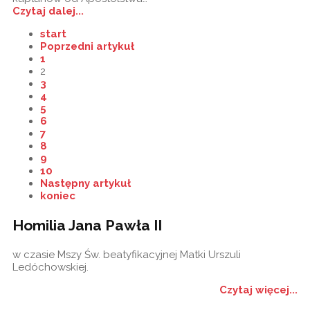
Czytaj dalej...
start
Poprzedni artykuł
1
2
3
4
5
6
7
8
9
10
Następny artykuł
koniec
Homilia Jana Pawła II
w czasie Mszy Św. beatyfikacyjnej Matki Urszuli
Ledóchowskiej.
Czytaj więcej...