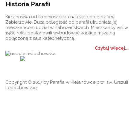
Historia Parafii
Kielanówka od średniowiecza należała do parafii w
Zabierzowie. Duża odległość od parafii utrudniała jej
mieszkańcom udział w nabożeństwach. Mieszkańcy wsi w
1980 roku postanowili wybudować kaplicę mszalną
połączoną z salą katechetyczną.
Czytaj więcej...
Historia
Ogłoszenia
Ga
cookies
Copyright © 2017 by Parafia w Kielanówce p.w.: św. Urszuli
Ledóchowskiej