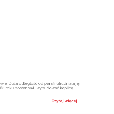
ie. Duża odległość od parafii utrudniała jej
80 roku postanowili wybudować kaplicę
Czytaj więcej...
szenia
Galerie
Kontakt