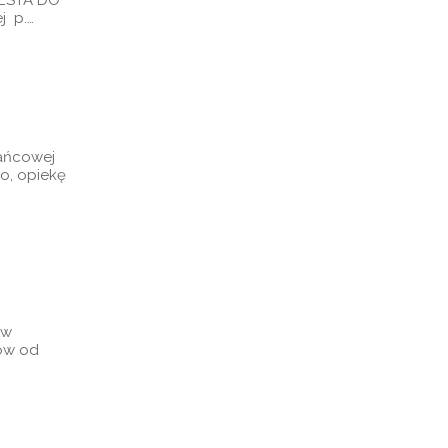
j p.…
żańcowej
o, opiekę
 w
nów od