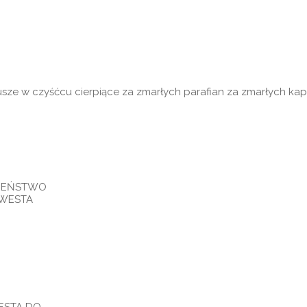
dusze w czyśćcu cierpiące za zmarłych parafian za zmarłych k
AWIEŃSTWO
KWESTA
WESTA DO