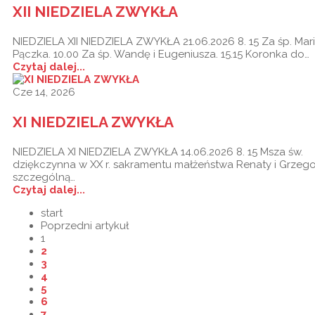
XII NIEDZIELA ZWYKŁA
NIEDZIELA XII NIEDZIELA ZWYKŁA 21.06.2026 8. 15 Za śp. Mar
Pączka. 10.00 Za śp. Wandę i Eugeniusza. 15.15 Koronka do…
Czytaj dalej...
Cze 14, 2026
XI NIEDZIELA ZWYKŁA
NIEDZIELA XI NIEDZIELA ZWYKŁA 14.06.2026 8. 15 Msza św.
dziękczynna w XX r. sakramentu małżeństwa Renaty i Grzego
szczególną…
Czytaj dalej...
start
Poprzedni artykuł
1
2
3
4
5
6
7