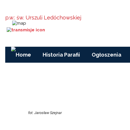
Parafia w
Kielanówce
p.w.: św. Urszuli Ledóchowskiej
Godziny Mszy św.:
pon-pt, czas zimowy:
17.00
pon-pt, czas letni (wakacje): 7.30
niedziele i święta: 8.15, 10.00, 15.30
Historia Parafii
Ogłoszenia
fot. Jarosław Szejnar