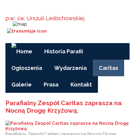
Parafia w
Kielanówce
p.w.: św. Urszuli Ledóchowskiej
Godziny Mszy św.:
pon-pt, czas zimowy: 17.00
pon-pt, czas letni (wakacje): 7.30
niedziele i święta: 8.15, 10.00, 15.30
Historia Parafii
Ogłoszenia
Wydarzenia
Caritas
Galerie
Prasa
Kontakt
Parafialny Zespół Caritas zaprasza na
Nocną Drogę Krzyżową.
Parafialny Zespół Caritas zaprasza na Nocną Drogę