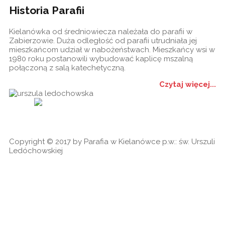
Historia Parafii
Kielanówka od średniowiecza należała do parafii w
Zabierzowie. Duża odległość od parafii utrudniała jej
mieszkańcom udział w nabożeństwach. Mieszkańcy wsi w
1980 roku postanowili wybudować kaplicę mszalną
połączoną z salą katechetyczną.
Czytaj więcej...
Historia
Ogłoszenia
Ga
cookies
Copyright © 2017 by Parafia w Kielanówce p.w.: św. Urszuli
Ledóchowskiej