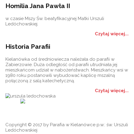
Homilia Jana Pawła II
w czasie Mszy Św. beatyfikacyjnej Matki Urszuli
Ledóchowskiej.
Czytaj więcej...
Historia Parafii
Kielanówka od średniowiecza należała do parafii w
Zabierzowie. Duża odległość od parafii utrudniała jej
mieszkańcom udział w nabożeństwach. Mieszkańcy wsi w
1980 roku postanowili wybudować kaplicę mszalną
połączoną z salą katechetyczną.
Czytaj więcej...
Historia
Ogłoszenia
Ga
cookies
Copyright © 2017 by Parafia w Kielanówce p.w.: św. Urszuli
Ledóchowskiej