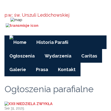
Parafia w
Kielanówce
p.w.: św. Urszuli Ledóchowskiej
Godziny Mszy św.:
pon-pt, czas zimowy: 17.00
pon-pt, czas letni (wakacje): 7.30
niedziele i święta: 8.15, 10.00, 15.30
Historia Parafii
Ogłoszenia
Wydarzenia
Caritas
Galerie
Prasa
Kontakt
Ogłoszenia parafialne
Sie 31, 2025