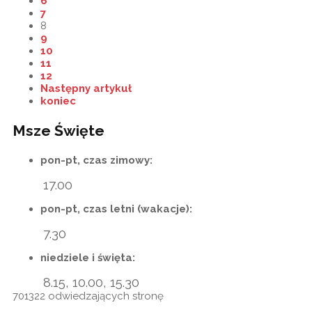
6
7
8
9
10
11
12
Następny artykuł
koniec
Msze Święte
pon-pt, czas zimowy:
17.00
pon-pt, czas letni (wakacje):
7.30
niedziele i święta:
8.15, 10.00, 15.30
701322
odwiedzających stronę