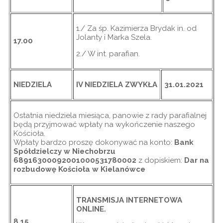
1./ Za śp. Kazimierza Brydak in. od
Jolanty i Marka Szela.
17.00
2./ W int. parafian.
NIEDZIELA
IV NIEDZIELA ZWYKŁA
31.01.2021
Ostatnia niedziela miesiąca, panowie z rady parafialnej
będą przyjmować wpłaty na wykończenie naszego
Kościoła.
Wpłaty bardzo proszę dokonywać na konto:
Bank
Spółdzielczy w Niechobrzu
68916300092001000531780002
z dopiskiem:
Dar na
rozbudowę Kościoła w Kielanówce
TRANSMISJA INTERNETOWA
ONLINE
.
8.15