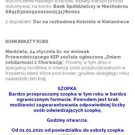
wykończenie naszego kościoła. Wpłaty bardzo proszę
dokonywać na konto:
Bank Spółdzielczy w Niechobrzu
68916300092001000531780002
z dopiskiem:
Dar na rozbudowę Kościoła w Kielanówce
KOMUNIKATY KURII
Niedziela, 24 stycznia br. na wniosek
Przewodniczącego KEP została ogłoszona „Dniem
solidarności z Chorwacją
”. Prosimy w tym dniu o
specjalną modlitwę w intencji osób poszkodowanych w
trzęsieniu ziemi, które pod koniec grudnia ubiegłego roku
nawiedziło ten kraj.
SZOPKA.
Bardzo przepraszamy szopka w tym roku w bardzo
ograniczonym formacie. Powodem jest brak
możliwości zagwarantowania odpowiedniej liczby
osób odwiedzających szopkę.
Godziny otwarcia.
Od 01.01.2021 od poniedziałku do soboty szopka