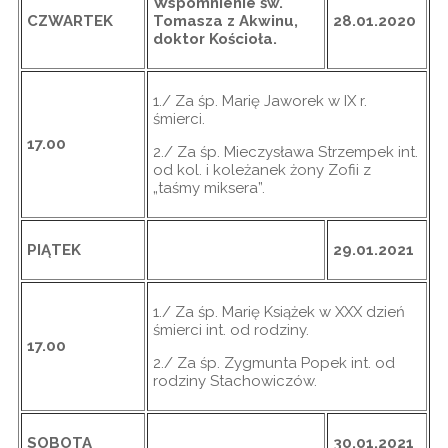
Wspomnienie św.
CZWARTEK
Tomasza z Akwinu,
28.01.2020
doktor Kościoła.
1./ Za śp. Marię Jaworek w IX r.
śmierci.
17.00
2./ Za śp. Mieczysława Strzempek int.
od kol. i koleżanek żony Zofii z
„taśmy miksera”.
PIĄTEK
29.01.2021
1./ Za śp. Marię Książek w XXX dzień
śmierci int. od rodziny.
17.00
2./ Za śp. Zygmunta Popek int. od
rodziny Stachowiczów.
SOBOTA
30.01.2021