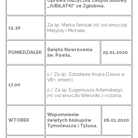
Oprawa muzyczna Zespół ludowy
„JUBILATKI” ze Zgłobnia.
Za śp. Marka Smolak int. od wnucząt
15.30
Matyldy i Michała.
Święto Nawrócenia
PONIEDZIAŁEK
25.01.2020
św. Pawła.
1./ Za śp. Zdzisławę Krupa Dziura w
VIII r. śmierci.
17.00
2./ Za śp. Eugeniusza Adamskiego
int. od wnuczki Weroniki z rodzina.
Wspomnienie
WTOREK
świętych biskupów
26.01.2020
Tymoteusza i Tytusa.