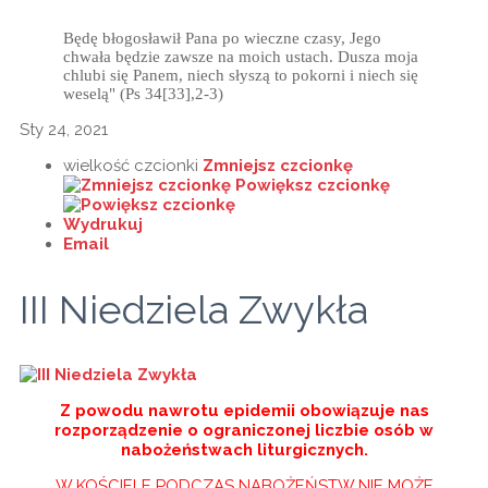
Będę błogosławił Pana po wieczne czasy, Jego
chwała będzie zawsze na moich ustach. Dusza moja
chlubi się Panem, niech słyszą to pokorni i niech się
weselą" (Ps 34[33],2-3)
Sty 24, 2021
wielkość czcionki
Zmniejsz czcionkę
Powiększ czcionkę
Wydrukuj
Email
III Niedziela Zwykła
Z powodu nawrotu epidemii obowiązuje nas
rozporządzenie o ograniczonej liczbie osób w
nabożeństwach liturgicznych.
W KOŚCIELE PODCZAS NABOŻEŃSTW NIE MOŻE