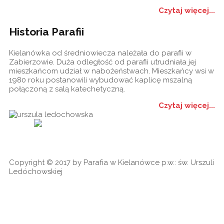
Czytaj więcej...
Historia Parafii
Kielanówka od średniowiecza należała do parafii w
Zabierzowie. Duża odległość od parafii utrudniała jej
mieszkańcom udział w nabożeństwach. Mieszkańcy wsi w
1980 roku postanowili wybudować kaplicę mszalną
połączoną z salą katechetyczną.
Czytaj więcej...
Historia
Ogłoszenia
Ga
cookies
Copyright © 2017 by Parafia w Kielanówce p.w.: św. Urszuli
Ledóchowskiej