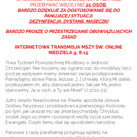
PRZEBYWAĆ WIĘCEJ NIŻ
25 OSÓB
.
BARDZO DZIĘKUJE ZA DOSTOSOWANIE SIĘ DO
PANUJĄCEJ SYTUACJI.
DEZYNFEKCJA, DYSTANS, MASECZKI
BARDZO PROSZĘ O PRZESTRZEGANIE OBOWIĄZUJĄCYCH
ZASAD
INTERNETOWA TRANSMISJA MSZY ŚW. ONLINE
NIEDZIELA g. 8.15
Trwa Tydzień Powszechnej Modlitwy o Jedność
Chrześcijan. Nie możemy się ograniczać do modlitwy, lecz
pod jej wpływem mamy zmieniać swoje postępowanie.
Pamiętajmy słowa Pana Jezusa: „[…] chwałę, którą Mi dałeś,
przekazałem im, aby stanowili jedno, tak jak My jedno
stanowimy. Ja w nich, a Ty we Mnie!” (J 17,22-23).
Jutro święto Nawrócenia św. Pawła, apostoła Jezusa.
Gorliwy faryzeusz i prześladowca pierwszego Kościoła,
po tym, jak ukazał mu się zmartwychwstały Chrystus,
został Jego uczniem i poświęcił resztę życia szerzeniu
Ewangelii. Dzięki temu stał się apostołem narodów.
Panowie z rady parafialnej przyjmują wpłaty na