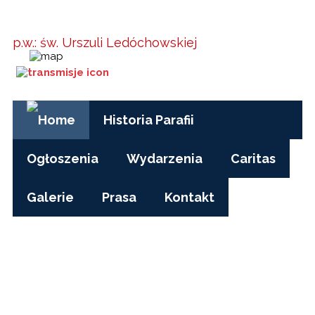
Parafia w
Kielanówce
p.w.: św. Urszuli Ledóchowskiej
Godziny Mszy św.:
pon-pt, czas zimowy: 17.00
pon-pt, czas letni (wakacje): 7.30
niedziele i święta: 8.15, 10.00, 15.30
Historia Parafii
Ogłoszenia
Wydarzenia
Caritas
Galerie
Prasa
Kontakt