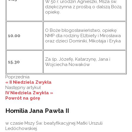
W 50 r. urodzin Agnieszki, Msza św.
dziękczynna z prośbą o dalszą Bożą
opiekę.
O Boże błogosławieństwo, opiekę
10.00
NMP dla rodziny Elżbiety i Mirosława
oraz dzieci Dominiki, Mikołaja i Eryka
Za śp. Józefę, Katarzynę, Jana i
15.30
Wojciecha Nowaków
Poprzednia
« II Niedziela Zwykła
Następny artykuł
IV Niedziela Zwykła »
Powrót na górę
Homilia Jana Pawła II
w czasie Mszy Św. beatyfikacyjnej Matki Urszuli
Ledóchowskiej.