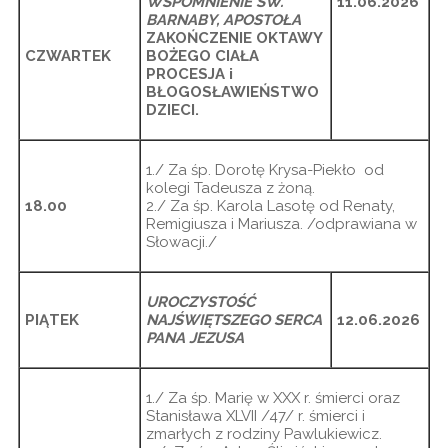
WSPOMNIENIE ŚW.
11.06.2026
BARNABY, APOSTOŁA
ZAKOŃCZENIE OKTAWY
CZWARTEK
BOŻEGO CIAŁA
PROCESJA i
BŁOGOSŁAWIEŃSTWO
DZIECI.
1./ Za śp. Dorotę Krysa-Piekło od
kolegi Tadeusza z żoną.
18.00
2./ Za śp. Karola Lasotę od Renaty,
Remigiusza i Mariusza. /odprawiana w
Słowacji./
UROCZYSTOŚĆ
PIĄTEK
NAJŚWIĘTSZEGO SERCA
12.06.2026
PANA JEZUSA
1./ Za śp. Marię w XXX r. śmierci oraz
Stanisława XLVII /47/ r. śmierci i
zmarłych z rodziny Pawlukiewicz.