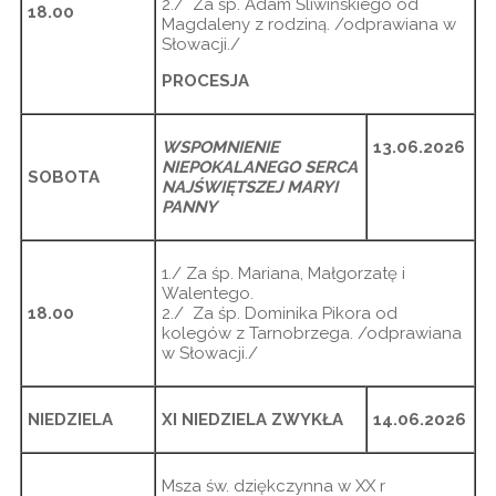
2./ Za śp. Adam Śliwińskiego od
18.00
Magdaleny z rodziną. /odprawiana w
Słowacji./
PROCESJA
WSPOMNIENIE
13.06.2026
NIEPOKALANEGO SERCA
SOBOTA
NAJŚWIĘTSZEJ MARYI
PANNY
1./ Za śp. Mariana, Małgorzatę i
Walentego.
18.00
2./ Za śp. Dominika Pikora od
kolegów z Tarnobrzega. /odprawiana
w Słowacji./
NIEDZIELA
XI NIEDZIELA ZWYKŁA
14.06.2026
Msza św. dziękczynna w XX r