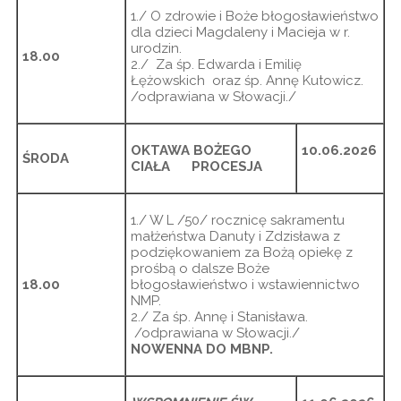
1./ O zdrowie i Boże błogosławieństwo
dla dzieci Magdaleny i Macieja w r.
urodzin.
18.00
2./ Za śp. Edwarda i Emilię
Łężowskich oraz śp. Annę Kutowicz.
/odprawiana w Słowacji./
OKTAWA BOŻEGO
10.06.2026
ŚRODA
CIAŁA PROCESJA
1./ W L /50/ rocznicę sakramentu
małżeństwa Danuty i Zdzisława z
podziękowaniem za Bożą opiekę z
prośbą o dalsze Boże
18.00
błogosławieństwo i wstawiennictwo
NMP.
2./ Za śp. Annę i Stanisława.
/odprawiana w Słowacji./
NOWENNA DO MBNP.