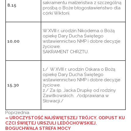
sakramentu małżeństwa z szczególną
8.15
prośbą o Boże błogosławieństwo dla
córki Wiktorii.
W XVIII r. urodzin Nikodema o Bożą
opiekę Dary Ducha Świętego
10.00
wstawiennictwo NMP i dobre decyzje
życiowe.
SAKRAMENT CHRZTU.
1./ W XVIII r. urodzin Oskara o Bożą
opiekę Dary Ducha Świętego
wstawiennictwo NMP i dobre decyzje
15.30
życiowe.
2./ Za śp. Jacka Drupkę od rodziny
Zawitkowskich. /odprawiana w
Słowacji./
Poprzednia
« UROCZYSTOŚĆ NAJŚWIĘTSZEJ TRÓJCY. ODPUST KU
CZCI ŚWIĘTEJ URSZULI LEDÓCHOWSKIEJ.
BOGUCHWAŁA STREFA MOCY