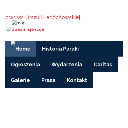
Parafia w
Kielanówce
p.w.: św. Urszuli Ledóchowskiej
Godziny Mszy św.:
pon-pt, czas zimowy: 17.00
pon-pt, czas letni (wakacje): 7.30
niedziele i święta: 8.15, 10.00, 15.30
Historia Parafii
Ogłoszenia
Wydarzenia
Caritas
Galerie
Prasa
Kontakt