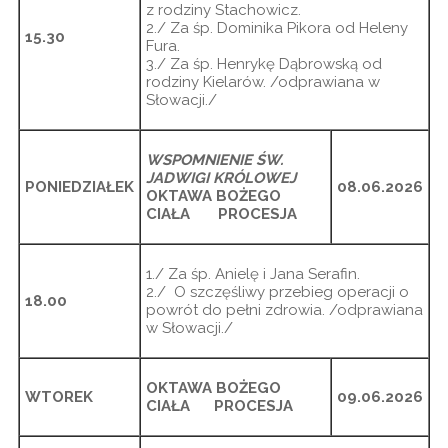
z rodziny Stachowicz.
2./ Za śp. Dominika Pikora od Heleny
15.30
Fura.
3./ Za śp. Henrykę Dąbrowską od
rodziny Kielarów. /odprawiana w
Słowacji./
WSPOMNIENIE ŚW.
JADWIGI KRÓLOWEJ
PONIEDZIAŁEK
08.06.2026
OKTAWA BOŻEGO
CIAŁA PROCESJA
1./ Za śp. Anielę i Jana Serafin.
2./ O szczęśliwy przebieg operacji o
18.00
powrót do pełni zdrowia. /odprawiana
w Słowacji./
OKTAWA BOŻEGO
WTOREK
09.06.2026
CIAŁA PROCESJA