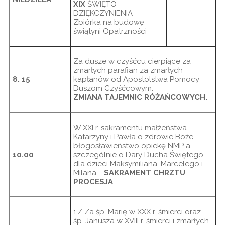
XIX
ŚWIĘTO
DZIĘKCZYNIENIA
Zbiórka na budowę
świątyni Opatrzności
Za dusze w czyśćcu cierpiące za
zmarłych parafian za zmarłych
8. 15
kapłanów od Apostolstwa Pomocy
Duszom Czyśćcowym.
ZMIANA TAJEMNIC RÓŻAŃCOWYCH.
W XXI r. sakramentu małżeństwa
Katarzyny i Pawła o zdrowie Boże
błogosławieństwo opiekę NMP a
10.00
szczególnie o Dary Ducha Świętego
dla dzieci Maksymiliana, Marcelego i
Milana.
SAKRAMENT CHRZTU
.
PROCESJA
1./ Za śp. Marię w XXX r. śmierci oraz
śp. Janusza w XVIII r. śmierci i zmarłych