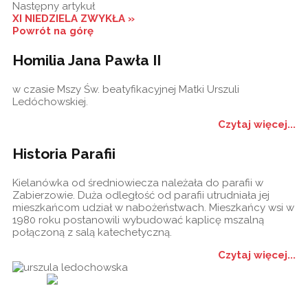
Następny artykuł
XI NIEDZIELA ZWYKŁA »
Powrót na górę
Homilia Jana Pawła II
w czasie Mszy Św. beatyfikacyjnej Matki Urszuli
Ledóchowskiej.
Czytaj więcej...
Historia Parafii
Kielanówka od średniowiecza należała do parafii w
Zabierzowie. Duża odległość od parafii utrudniała jej
mieszkańcom udział w nabożeństwach. Mieszkańcy wsi w
1980 roku postanowili wybudować kaplicę mszalną
połączoną z salą katechetyczną.
Czytaj więcej...
Historia
Ogłoszenia
Ga