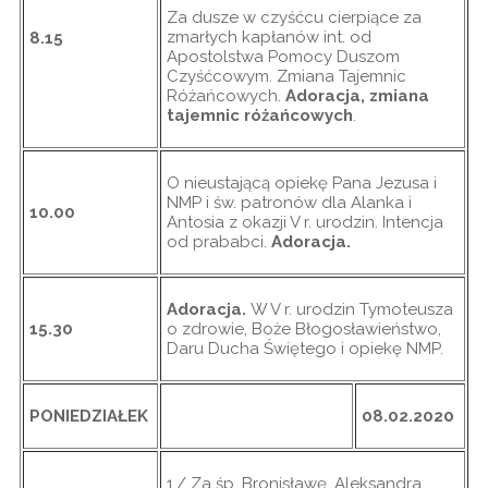
Za dusze w czyśćcu cierpiące za
zmarłych kapłanów int. od
8.15
Apostolstwa Pomocy Duszom
Czyśćcowym. Zmiana Tajemnic
Różańcowych.
Adoracja, zmiana
tajemnic różańcowych
.
O nieustającą opiekę Pana Jezusa i
NMP i św. patronów dla Alanka i
10.00
Antosia z okazji V r. urodzin. Intencja
od prababci.
Adoracja.
Adoracja.
W V r. urodzin Tymoteusza
15.30
o zdrowie, Boże Błogosławieństwo,
Daru Ducha Świętego i opiekę NMP.
PONIEDZIAŁEK
08.02.2020
1./ Za śp. Bronisławę, Aleksandra,