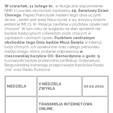
W czwartek, 11 lutego br.
, w liturgiczne wspomnienie
NMP z Lourdes obchodzić będziemy
29. Światowy Dzień
Chorego.
Papież Franciszek hasłem tego dnia uczynił
słowa: „Jeden jest wasz Nauczyciel a wy wszyscy braćmi
jesteście (Mt 23, 8). Relacja zaufania u podstaw opieki nad
chorymi”. W tym roku ze względu na stan epidemii nie
będzie tradycyjnych odwiedzin osób chorych w
szpitalach i domach opieki.
Punktem centralnym
obchodów tego Dnia będzie Msza Święta
w intencji
ludzi chorych, ich opiekunów oraz całego personelu
medycznego, która zostanie odprawiona
w
rzeszowskiej bazylice OO. Bernardynów o godz. 9
.
Eucharystii będzie przewodniczył Biskup Ordynariusz.
Bezpośrednią transmisję przeprowadzi Katolickie Radio
„Via” oraz Radio Rzeszów.
V NIEDZIELA
NIEDZIELA
07.02.2021
ZWYKŁA
TRANSMISJA INTERNETOWA
ONLINE
.