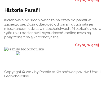
Historia Parafii
Kielanówka od średniowiecza należała do parafii w
Zabierzowie. Duża odległość od parafii utrudniała jej
mieszkańcom udział w nabożeństwach. Mieszkańcy wsi w
1980 roku postanowili wybudować kaplicę mszalną
połączoną z salą katechetyczną.
Czytaj więcej...
Historia
Ogłoszenia
Ga
cookies
Copyright © 2017 by Parafia w Kielanówce p.w.: św. Urszuli
Ledóchowskiej