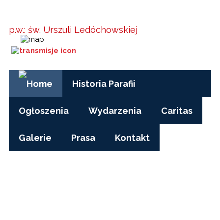
Parafia w
Kielanówce
p.w.: św. Urszuli Ledóchowskiej
Godziny Mszy św.:
pon-pt, czas zimowy: 17.00
pon-pt, czas letni (wakacje): 7.30
niedziele i święta: 8.15, 10.00, 15.30
Historia Parafii
Ogłoszenia
Wydarzenia
Caritas
Galerie
Prasa
Kontakt