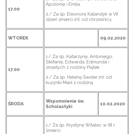
Apolonię i Emila.
17.00
2./ Za śp. Eleonorę Kalandyk w VII
dzień śmierci int. od chrześnicy.
WTOREK
09.02.2020
1./ Za śp. Katarzynę, Antoniego,
Stefanię, Edwarda, Edmunda i
zmarłych z rodziny Piątek.
17.00
2./ Za sp. Helenę Świder int. od
kuzynki Marii z rodziną
Wspomnienie św.
ŚRODA
10.02.2020
Scholastyki
1./ Za śp. Krystynę Witalec w XII r.
śmierci.