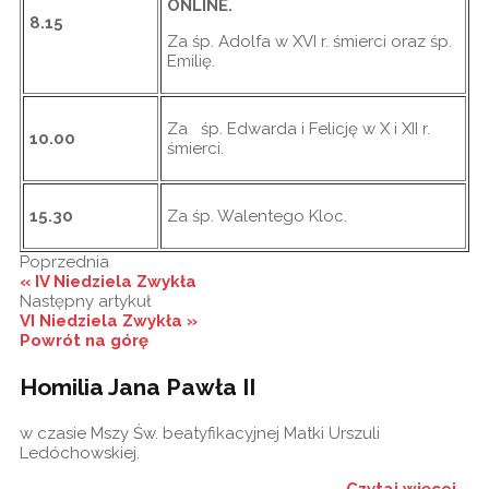
ONLINE
.
8.15
Za śp. Adolfa w XVI r. śmierci oraz śp.
Emilię.
Za śp. Edwarda i Felicję w X i XII r.
10.00
śmierci.
15.30
Za śp. Walentego Kloc.
Poprzednia
« IV Niedziela Zwykła
Następny artykuł
VI Niedziela Zwykła »
Powrót na górę
Homilia Jana Pawła II
w czasie Mszy Św. beatyfikacyjnej Matki Urszuli
Ledóchowskiej.
Czytaj więcej...