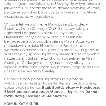
tylko miejsce, lecz także czas. Uczymy się w tym kościele,
jak w sercu i w codzienności budować świątynię, w której
będziemy spotykać Boga twarzą w twarz na modlitwie i
wsłuchiwać się w Jego słowa.
W czwartek wspomnienie Matki Bożej z Lourdes –
Światowy Dzień Chorego. W 1858 r., cztery lata po
ogłoszeniu dogmatu o niepokalanym poczęciu
Najświętszej Maryi Panny, w grocie Massabielle
Bernadetcie Soubirous objawiła się Matka Boża, która
przedstawiła się jako Niepokalane Poczęcie, oraz
wezwała do nawrócenia i prosiła o modlitwę. O godz. 12
w szczególny sposób będziemy się modlić za chorych z
naszej parafii. Sakramentu chorych udzielimy na Mszy
Świętej o… Zadbajmy o to, by nasi chorzy bliscy czy
sąsiedzi, dzięki naszej życzliwej pomocy, mogli tego dnia
uczestniczyć we Mszy Świętej.
Panowie z rady parafialnej przyjmują wpłaty na
wykończenie naszego kościoła. Wpłaty bardzo proszę
dokonywać na konto:
Bank Spółdzielczy w Niechobrzu
68916300092001000531780002
z dopiskiem:
Dar na
rozbudowę Kościoła w Kielanówce
KOMUNIKATY KURII