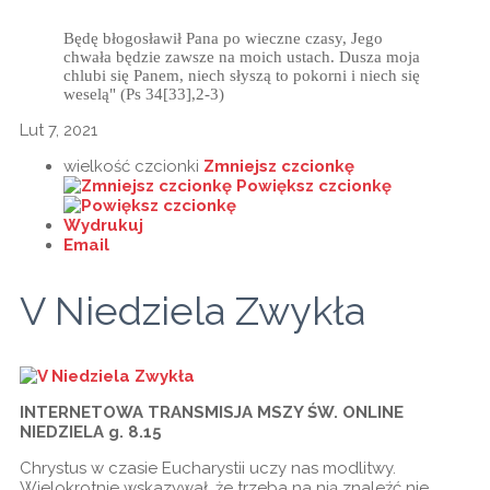
Będę błogosławił Pana po wieczne czasy, Jego
chwała będzie zawsze na moich ustach. Dusza moja
chlubi się Panem, niech słyszą to pokorni i niech się
weselą" (Ps 34[33],2-3)
Lut 7, 2021
wielkość czcionki
Zmniejsz czcionkę
Powiększ czcionkę
Wydrukuj
Email
V Niedziela Zwykła
INTERNETOWA TRANSMISJA MSZY ŚW. ONLINE
NIEDZIELA g. 8.15
Chrystus w czasie Eucharystii uczy nas modlitwy.
Wielokrotnie wskazywał, że trzeba na nią znaleźć nie