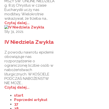
MSZY ŚW. ONLINE NIEDZIELA
g. 8.15 Chrystus w czasie
Eucharystii uczy nas
modlitwy. Wielokrotnie
wskazywał, że trzeba na…
Czytaj dalej...
Sty 31, 2021
IV Niedziela Zwykła
Z powodu nawrotu epidemii
obowiązuje nas
rozporządzenie o
ograniczonej liczbie osób w
nabożeństwach
liturgicznych. W KOŚCIELE
PODCZAS NABOŻEŃSTW
NIE MOŻE…
Czytaj dalej...
start
Poprzedni artykuł
37
38