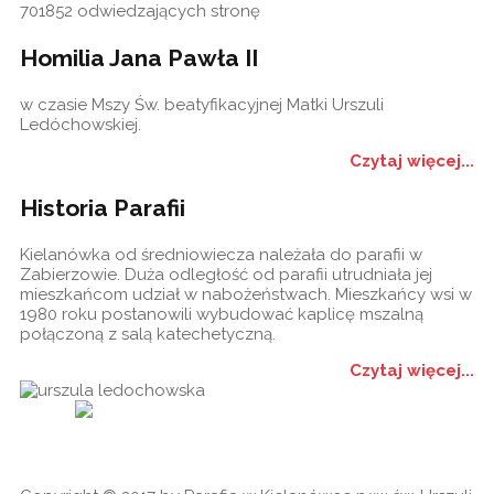
701852
odwiedzających stronę
Homilia Jana Pawła II
w czasie Mszy Św. beatyfikacyjnej Matki Urszuli
Ledóchowskiej.
Czytaj więcej...
Historia Parafii
Kielanówka od średniowiecza należała do parafii w
Zabierzowie. Duża odległość od parafii utrudniała jej
mieszkańcom udział w nabożeństwach. Mieszkańcy wsi w
1980 roku postanowili wybudować kaplicę mszalną
połączoną z salą katechetyczną.
Czytaj więcej...
Historia
Ogłoszenia
Ga
cookies