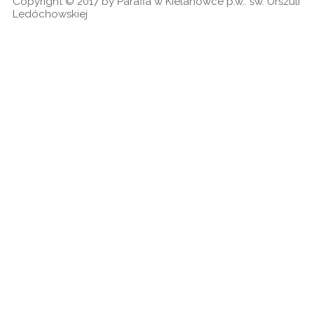
Copyright © 2017 by Parafia w Kielanówce p.w.: św. Urszuli
Ledóchowskiej