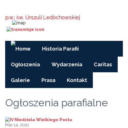
Parafia w
Kielanówce
p.w.: św. Urszuli Ledóchowskiej
Godziny Mszy św.:
pon-pt, czas zimowy: 17.00
pon-pt, czas letni (wakacje): 7.30
niedziele i święta: 8.15, 10.00, 15.30
Historia Parafii
Ogłoszenia
Wydarzenia
Caritas
Galerie
Prasa
Kontakt
Ogłoszenia parafialne
Mar 14, 2021