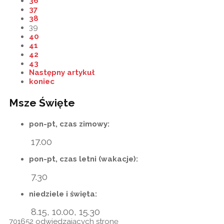
36
37
38
39
40
41
42
43
Następny artykuł
koniec
Msze Święte
pon-pt, czas zimowy:
17.00
pon-pt, czas letni (wakacje):
7.30
niedziele i święta:
8.15, 10.00, 15.30
701652
odwiedzających stronę