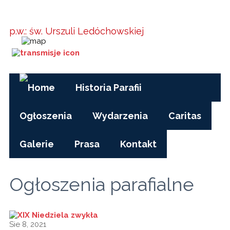
Parafia w
Kielanówce
p.w.: św. Urszuli Ledóchowskiej
Godziny Mszy św.:
pon-pt, czas zimowy: 17.00
pon-pt, czas letni (wakacje): 7.30
niedziele i święta: 8.15, 10.00, 15.30
Historia Parafii
Ogłoszenia
Wydarzenia
Caritas
Galerie
Prasa
Kontakt
Ogłoszenia parafialne
Sie 8, 2021