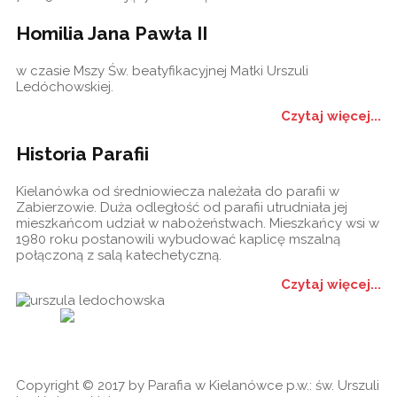
Homilia Jana Pawła II
w czasie Mszy Św. beatyfikacyjnej Matki Urszuli
Ledóchowskiej.
Czytaj więcej...
Historia Parafii
Kielanówka od średniowiecza należała do parafii w
Zabierzowie. Duża odległość od parafii utrudniała jej
mieszkańcom udział w nabożeństwach. Mieszkańcy wsi w
1980 roku postanowili wybudować kaplicę mszalną
połączoną z salą katechetyczną.
Czytaj więcej...
Historia
Ogłoszenia
Ga
cookies
Copyright © 2017 by Parafia w Kielanówce p.w.: św. Urszuli