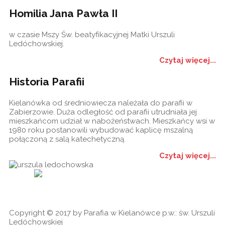
Homilia Jana Pawła II
w czasie Mszy Św. beatyfikacyjnej Matki Urszuli
Ledóchowskiej.
Czytaj więcej...
Historia Parafii
Kielanówka od średniowiecza należała do parafii w
Zabierzowie. Duża odległość od parafii utrudniała jej
mieszkańcom udział w nabożeństwach. Mieszkańcy wsi w
1980 roku postanowili wybudować kaplicę mszalną
połączoną z salą katechetyczną.
Czytaj więcej...
Historia
Ogłoszenia
Ga
cookies
Copyright © 2017 by Parafia w Kielanówce p.w.: św. Urszuli
Ledóchowskiej