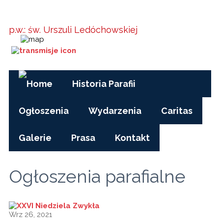
Parafia w
Kielanówce
p.w.: św. Urszuli Ledóchowskiej
Godziny Mszy św.:
pon-pt, czas zimowy: 17.00
pon-pt, czas letni (wakacje): 7.30
niedziele i święta: 8.15, 10.00, 15.30
Historia Parafii
Ogłoszenia
Wydarzenia
Caritas
Galerie
Prasa
Kontakt
Ogłoszenia parafialne
Wrz 26, 2021