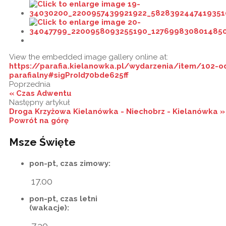
View the embedded image gallery online at:
https://parafia.kielanowka.pl/wydarzenia/item/102-o
parafialny#sigProId70bde625ff
Poprzednia
« Czas Adwentu
Następny artykuł
Droga Krzyżowa Kielanówka - Niechobrz - Kielanówka »
Powrót na górę
Msze Święte
pon-pt, czas zimowy:
17.00
pon-pt, czas letni
(wakacje):
7.30