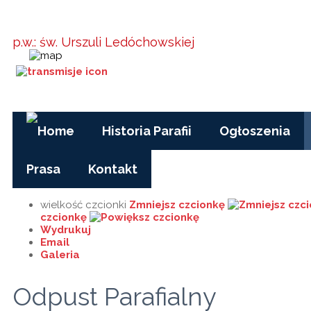
Parafia w
Kielanówce
p.w.: św. Urszuli Ledóchowskiej
Godziny Mszy św.:
pon-pt, czas
zimowy: 17.00
pon-pt, czas letni (wakacje): 7.30
niedziele i święta: 8.15, 10.00, 15.30
Historia Parafii
Ogłoszenia
Prasa
Kontakt
wielkość czcionki
Zmniejsz czcionkę
czcionkę
Wydrukuj
Email
Galeria
Odpust Parafialny